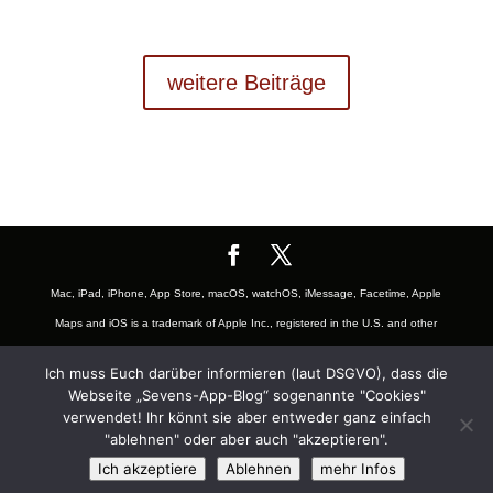
weitere Beiträge
Mac, iPad, iPhone, App Store, macOS, watchOS, iMessage, Facetime, Apple
Maps and iOS is a trademark of Apple Inc., registered in the U.S. and other
countries. The Mac logo are trademarks of Apple, Inc., registered in the U.S.
Ich muss Euch darüber informieren (laut DSGVO), dass die
and other countries. App Store is a service mark of Apple Inc., registered in
Webseite „Sevens-App-Blog“ sogenannte "Cookies"
the U.S. and other countries. Also the Mac and iOS Badge is a trademark of
verwendet! Ihr könnt sie aber entweder ganz einfach
"ablehnen" oder aber auch "akzeptieren".
Apple, Inc. Youtube is a Trademark of Google LLC and registered in U.S.
Ich akzeptiere
Ablehnen
mehr Infos
and other countries and belongs to the subsidiary company Alphabet Inc.