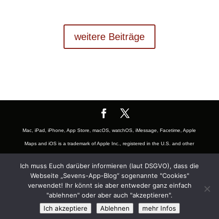
weitere Beiträge
Mac, iPad, iPhone, App Store, macOS, watchOS, iMessage, Facetime, Apple
Maps and iOS is a trademark of Apple Inc., registered in the U.S. and other
countries. The Mac logo are trademarks of Apple, Inc., registered in the U.S.
Ich muss Euch darüber informieren (laut DSGVO), dass die
and other countries. App Store is a service mark of Apple Inc., registered in
Webseite „Sevens-App-Blog“ sogenannte "Cookies"
the U.S. and other countries. Also the Mac and iOS Badge is a trademark of
verwendet! Ihr könnt sie aber entweder ganz einfach
"ablehnen" oder aber auch "akzeptieren".
Apple, Inc. Youtube is a Trademark of Google LLC and registered in U.S.
Ich akzeptiere
Ablehnen
mehr Infos
and other countries and belongs to the subsidiary company Alphabet Inc.