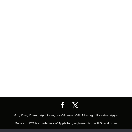
Mac, iPad, iPhone, App Store, macOS, watchOS, iMessage, Facetime, Apple
Maps and iOS is a trademark of Apple Inc., registered in the U.S. and other
countries. The Mac logo are trademarks of Apple, Inc., registered in the U.S.