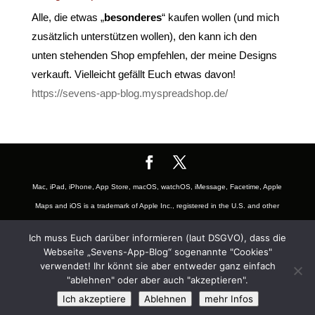
Alle, die etwas „
besonderes
“ kaufen wollen (und mich
zusätzlich unterstützen wollen), den kann ich den
unten stehenden Shop empfehlen, der meine Designs
verkauft. Vielleicht gefällt Euch etwas davon!
https://sevens-app-blog.myspreadshop.de/
Mac, iPad, iPhone, App Store, macOS, watchOS, iMessage, Facetime, Apple
Maps and iOS is a trademark of Apple Inc., registered in the U.S. and other
countries. The Mac logo are trademarks of Apple, Inc., registered in the U.S.
Ich muss Euch darüber informieren (laut DSGVO), dass die
and other countries. App Store is a service mark of Apple Inc., registered in
Webseite „Sevens-App-Blog“ sogenannte "Cookies"
the U.S. and other countries. Also the Mac and iOS Badge is a trademark of
verwendet! Ihr könnt sie aber entweder ganz einfach
"ablehnen" oder aber auch "akzeptieren".
Apple, Inc. Youtube is a Trademark of Google LLC and registered in U.S.
Ich akzeptiere
Ablehnen
mehr Infos
and other countries and belongs to the subsidiary company Alphabet Inc.