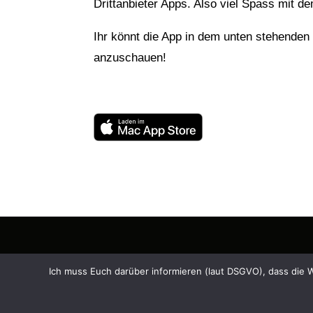
Drittanbieter Apps. Also viel Spass mit d
Ihr könnt die App in dem unten stehenden
anzuschauen!
Mac, iPad, iPhone, App Store, macOS, watchOS, iMessage, Facetime, 
Ich muss Euch darüber informieren (laut DSGVO), dass die 
and other countries. App Store is a service mark of Apple Inc., reg
other countries and belongs to the subsidiary company Alphabet Inc