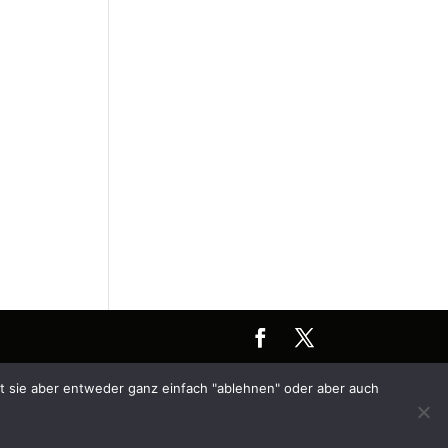
e Mac logo are trademarks of Apple, Inc., registered in the U.S.
t sie aber entweder ganz einfach "ablehnen" oder aber auch
. Youtube is a Trademark of Google LLC and registered in U.S. and