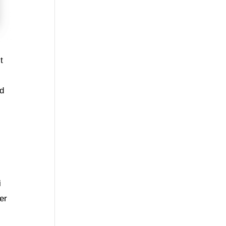
t
nd
i
er