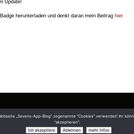
em Update!
 Badge herunterladen und denkt daran mein Beitrag
hier
Apple Maps and iOS is a trademark of Apple Inc., registered in the U.S. and other countries. Th
Webseite „Sevens-App-Blog“ sogenannte "Cookies" verwendet! Ihr könn
istered in the U.S. and other countries. Also the Mac and iOS Badge is a trademark of Apple, Inc
"akzeptieren".
.
Ich akzeptiere
Ablehnen
mehr Infos