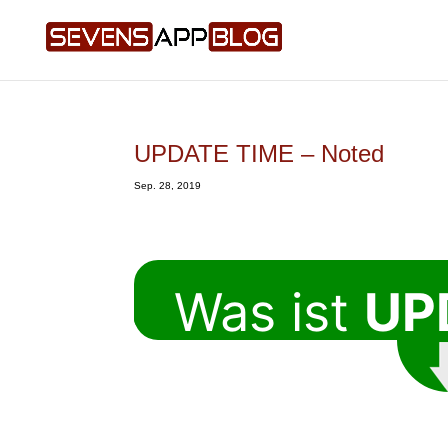
UPDATE TIME – Noted
Sep. 28, 2019
Was ist
UP
TIME
?