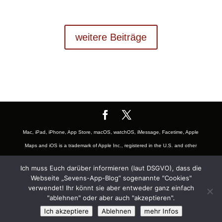
weitere Beiträge
Mac, iPad, iPhone, App Store, macOS, watchOS, iMessage, Facetime, Apple
Maps and iOS is a trademark of Apple Inc., registered in the U.S. and other
countries. The Mac logo are trademarks of Apple, Inc., registered in the U.S.
Ich muss Euch darüber informieren (laut DSGVO), dass die
and other countries. App Store is a service mark of Apple Inc., registered in
Webseite „Sevens-App-Blog“ sogenannte "Cookies"
the U.S. and other countries. Also the Mac and iOS Badge is a trademark of
verwendet! Ihr könnt sie aber entweder ganz einfach
"ablehnen" oder aber auch "akzeptieren".
Apple, Inc. Youtube is a Trademark of Google LLC and registered in U.S.
Ich akzeptiere
Ablehnen
mehr Infos
and other countries and belongs to the subsidiary company Alphabet Inc.