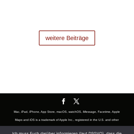
weitere Beiträge
Mac, iPad, iPhone, App Store, macOS, watchOS, iMessage, Facetime, Apple
Maps and iOS is a trademark of Apple Inc., registered in the U.S. and other
countries. The Mac logo are trademarks of Apple, Inc., registered in the U.S.
Ich muss Euch darüber informieren (laut DSGVO), dass die