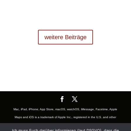
weitere Beiträge
Mac, iPad, iPhone, App Store, macOS, watchOS, iMessage, Facetime, Apple
Maps and iOS is a trademark of Apple Inc., registered in the U.S. and other
countries. The Mac logo are trademarks of Apple, Inc., registered in the U.S.
Ich muss Euch darüber informieren (laut DSGVO), dass die