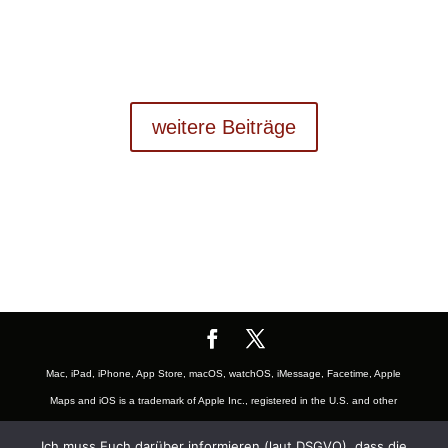
weitere Beiträge
Mac, iPad, iPhone, App Store, macOS, watchOS, iMessage, Facetime, Apple
Maps and iOS is a trademark of Apple Inc., registered in the U.S. and other
countries. The Mac logo are trademarks of Apple, Inc., registered in the U.S.
Ich muss Euch darüber informieren (laut DSGVO), dass die