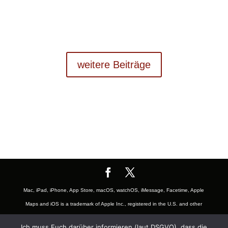
weitere Beiträge
Mac, iPad, iPhone, App Store, macOS, watchOS, iMessage, Facetime, Apple
Maps and iOS is a trademark of Apple Inc., registered in the U.S. and other
countries. The Mac logo are trademarks of Apple, Inc., registered in the U.S.
Ich muss Euch darüber informieren (laut DSGVO), dass die