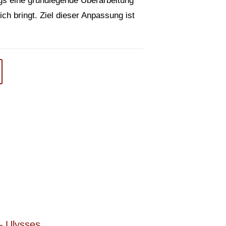
ngs eine grundlegende Überarbeitung
sich bringt. Ziel dieser Anpassung ist
 Ulysses