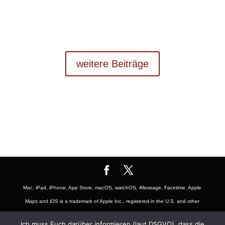
weitere Beiträge
Mac, iPad, iPhone, App Store, macOS, watchOS, iMessage, Facetime, Apple
Maps and iOS is a trademark of Apple Inc., registered in the U.S. and other
countries. The Mac logo are trademarks of Apple, Inc., registered in the U.S.
Ich muss Euch darüber informieren (laut DSGVO), dass die