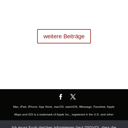
weitere Beiträge
Mac, iPad, iPhone, App Store, macOS, watchOS, iMessage, Facetime, Apple
Maps and iOS is a trademark of Apple Inc., registered in the U.S. and other
countries. The Mac logo are trademarks of Apple, Inc., registered in the U.S.
Ich muss Euch darüber informieren (laut DSGVO), dass die