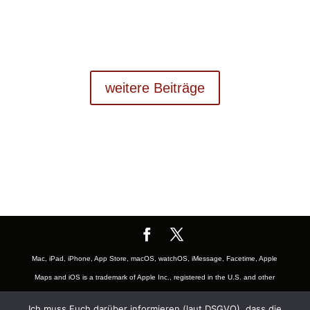
weitere Beiträge
Mac, iPad, iPhone, App Store, macOS, watchOS, iMessage, Facetime, Apple
Maps and iOS is a trademark of Apple Inc., registered in the U.S. and other
countries. The Mac logo are trademarks of Apple, Inc., registered in the U.S.
Ich muss Euch darüber informieren (laut DSGVO), dass die