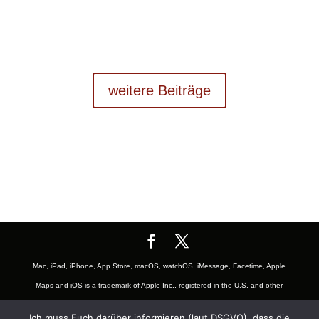
weitere Beiträge
Mac, iPad, iPhone, App Store, macOS, watchOS, iMessage, Facetime, Apple
Maps and iOS is a trademark of Apple Inc., registered in the U.S. and other
countries. The Mac logo are trademarks of Apple, Inc., registered in the U.S.
Ich muss Euch darüber informieren (laut DSGVO), dass die