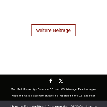
weitere Beiträge
Mac, iPad, iPhone, App Store, macOS, watchOS, iMessage, Facetime, Apple
Maps and iOS is a trademark of Apple Inc., registered in the U.S. and other
countries. The Mac logo are trademarks of Apple, Inc., registered in the U.S.
Ich muss Euch darüber informieren (laut DSGVO), dass die