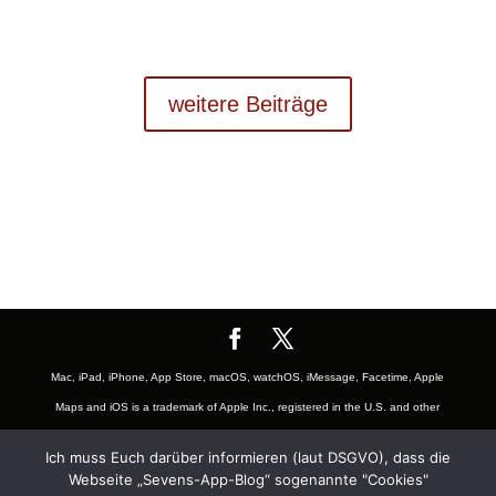
weitere Beiträge
Mac, iPad, iPhone, App Store, macOS, watchOS, iMessage, Facetime, Apple
Maps and iOS is a trademark of Apple Inc., registered in the U.S. and other
countries. The Mac logo are trademarks of Apple, Inc., registered in the U.S.
Ich muss Euch darüber informieren (laut DSGVO), dass die
and other countries. App Store is a service mark of Apple Inc., registered in
Webseite „Sevens-App-Blog“ sogenannte "Cookies"