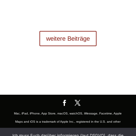
weitere Beiträge
Mac, iPad, iPhone, App Store, macOS, watchOS, iMessage, Facetime, Apple
Maps and iOS is a trademark of Apple Inc., registered in the U.S. and other
countries. The Mac logo are trademarks of Apple, Inc., registered in the U.S.
Ich muss Euch darüber informieren (laut DSGVO), dass die