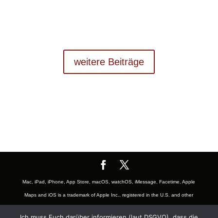
weitere Beiträge
Mac, iPad, iPhone, App Store, macOS, watchOS, iMessage, Facetime, Apple
Maps and iOS is a trademark of Apple Inc., registered in the U.S. and other
countries. The Mac logo are trademarks of Apple, Inc., registered in the U.S.
Ich muss Euch darüber informieren (laut DSGVO), dass die