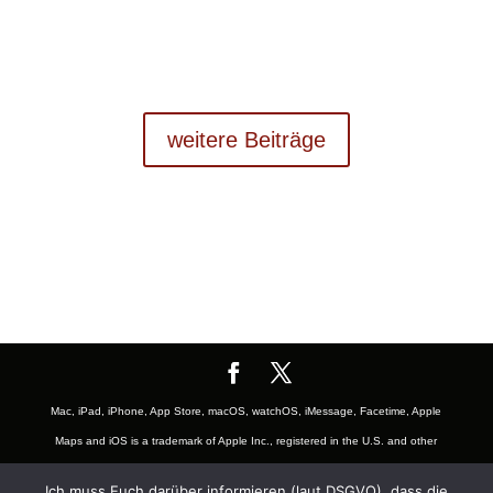
weitere Beiträge
Mac, iPad, iPhone, App Store, macOS, watchOS, iMessage, Facetime, Apple
Maps and iOS is a trademark of Apple Inc., registered in the U.S. and other
countries. The Mac logo are trademarks of Apple, Inc., registered in the U.S.
Ich muss Euch darüber informieren (laut DSGVO), dass die