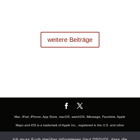
weitere Beiträge
Mac, iPad, iPhone, App Store, macOS, watchOS, iMessage, Facetime, Apple
Maps and iOS is a trademark of Apple Inc., registered in the U.S. and other
countries. The Mac logo are trademarks of Apple, Inc., registered in the U.S.
Ich muss Euch darüber informieren (laut DSGVO), dass die