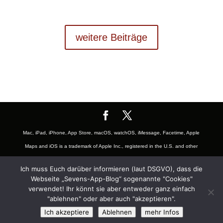
weitere Beiträge
Mac, iPad, iPhone, App Store, macOS, watchOS, iMessage, Facetime, Apple
Maps and iOS is a trademark of Apple Inc., registered in the U.S. and other
countries. The Mac logo are trademarks of Apple, Inc., registered in the U.S.
Ich muss Euch darüber informieren (laut DSGVO), dass die
and other countries. App Store is a service mark of Apple Inc., registered in
Webseite „Sevens-App-Blog“ sogenannte "Cookies"
the U.S. and other countries. Also the Mac and iOS Badge is a trademark of
verwendet! Ihr könnt sie aber entweder ganz einfach
"ablehnen" oder aber auch "akzeptieren".
Apple, Inc. Youtube is a Trademark of Google LLC and registered in U.S.
Ich akzeptiere
Ablehnen
mehr Infos
and other countries and belongs to the subsidiary company Alphabet Inc.